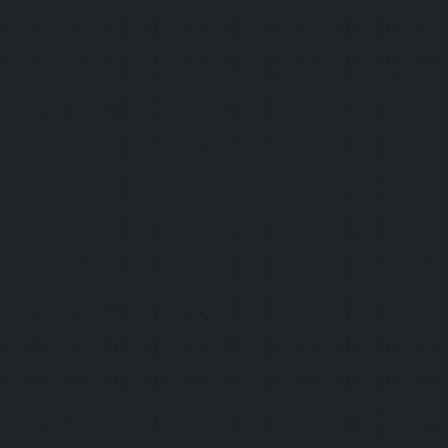
3.3.2
ラベル又は説明
4.1.1
構文解析
4.1.2
名前（name），役割（role）及び値（v
細分箇条
達成基準
1.2.4
キャプション（ライブ）
1.2.5
音声解説（収録済み）