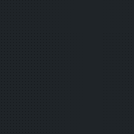
1.3.2
意味のある順序
1.3.3
感覚的な特徴
1.4.1
色の使用
1.4.2
音声の制御
2.1.1
キーボード
2.1.2
キーボードトラップなし
2.2.1
タイミング調整可能
2.2.2
一時停止，停止及び非表示