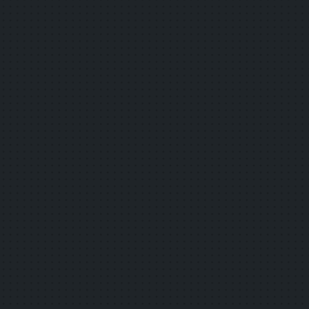
細分箇条
達成基準
1.1.1
非テキストコンテンツ
1.2.1
音声だけ及び映像だけ（収録済み）
1.2.2
キャプション（収録済み）
1.2.3
音声解説又はメディアに対する代替コ
1.3.1
情報及び関係性