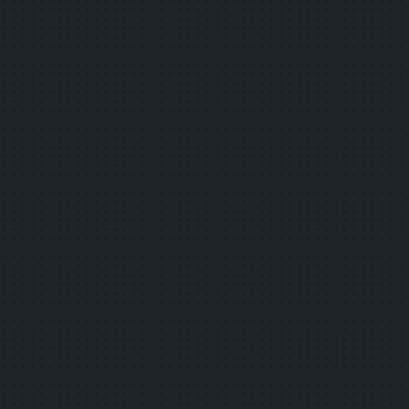
1.4.3
コントラスト（最低限レベル）
1.4.4
テキストのサイズ変更
1.4.5
文字画像
2.4.5
複数の手段
2.4.6
見出し及びラベル
2.4.7
フォーカスの可視化
3.1.2
一部分の言語
3.2.3
一貫したナビゲーション