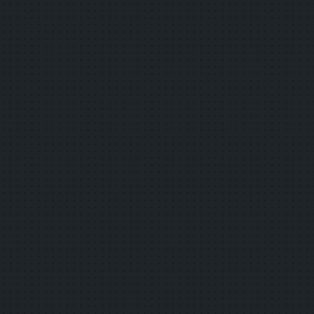
2.3.1
3回のせん（閃）光，又はしきい（閾
2.4.1
ブロックスキップ
2.4.2
ページタイトル
2.4.3
フォーカス順序
2.4.4
リンクの目的（コンテキスト内）
3.1.1
ページの言語
3.2.1
フォーカス時
3.2.2
入力時
3.3.1
エラーの特定