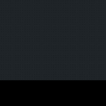
3.2.4
一貫した識別性
3.3.3
エラー修正の提案
3.3.4
エラー回避（法的，金融及びデータ）