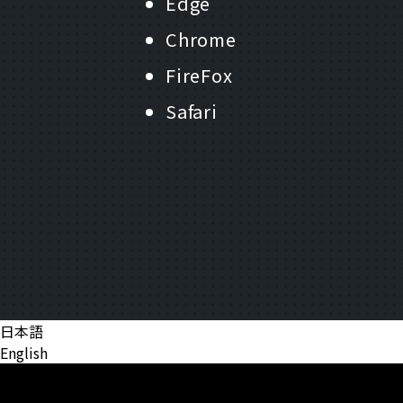
Edge
Chrome
FireFox
Safari
日本語
English